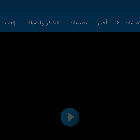
حصائيات
أخبار
تصنيفات
التذاكر و الضيافة
إلعب