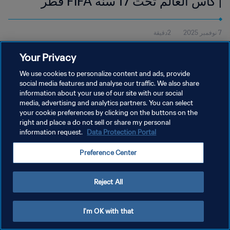
| كأس العالم تحت 17 سنة FIFA قطر
2025™ | أبرز اللقطات
7 نوفمبر 2025
2دقيقة
شاهد أبرز لقطات مباراة البرازيل وإندونيسيا التي أُقيمت في أسباير زون،
Your Privacy
الدوحة، يوم الجمعة 7 نوفمبر، في الساعة 18:45 (بالتوقيت المحلي).
We use cookies to personalize content and ads, provide
social media features and analyse our traffic. We also share
information about your use of our site with our social
media, advertising and analytics partners. You can select
your cookie preferences by clicking on the buttons on the
right and place a do not sell or share my personal
سياسة الخصوصية
information request.
Data Protection Portal
شروط الخدمة
Preference Center
إدارة تفضيلات ملفات تعريف الارتباط
حقوق النشر والطبع والتأليف © ١٩٩٤ - ٢٠٢٦ FIFA. جميع الحقوق محفوظة.
Reject All
I'm OK with that