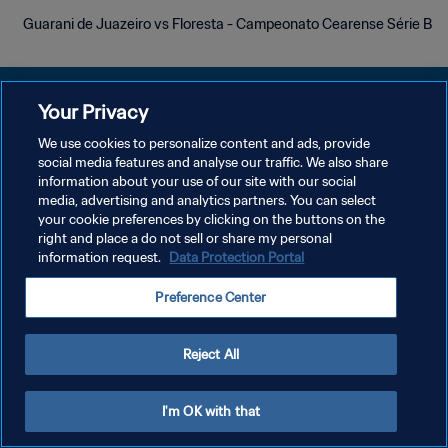
Guarani de Juazeiro vs Floresta - Campeonato Cearense Série B
Your Privacy
We use cookies to personalize content and ads, provide
social media features and analyse our traffic. We also share
سياسة الخصوصية
information about your use of our site with our social
media, advertising and analytics partners. You can select
شروط الخدمة
your cookie preferences by clicking on the buttons on the
إدارة تفضيلات ملفات تعريف الارتباط
right and place a do not sell or share my personal
information request.
Data Protection Portal
حقوق النشر والطبع والتأليف © ١٩٩٤ - ٢٠٢٦ FIFA. جميع الحقوق محفوظة.
Preference Center
Reject All
I'm OK with that