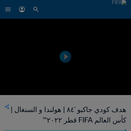
هدف كودي جاكبو '٨٤ | هولندا و السنغال |
كأس العالم FIFA قطر ٢٠٢٢™