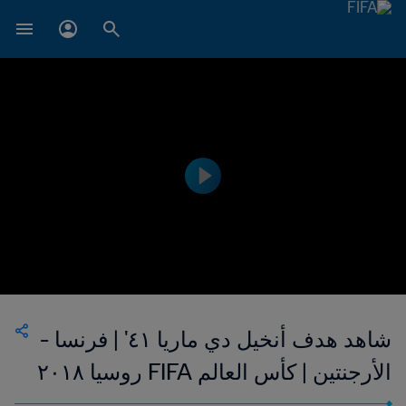
شاهد هدف أنخيل دي ماريا ٤١' | فرنسا -
الأرجنتين | كأس العالم FIFA روسيا ٢٠١٨