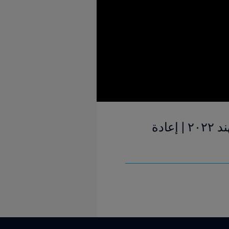
الهند والمغرب | المجموعة ١ | كأس العالم للسيدات تحت ١٧ سنة الهند ٢٠٢٢ | إعادة