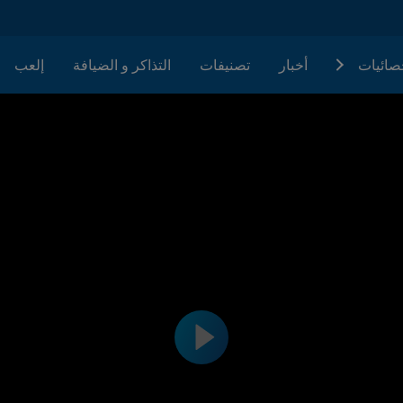
حصائيات
أخبار
تصنيفات
التذاكر و الضيافة
إلعب