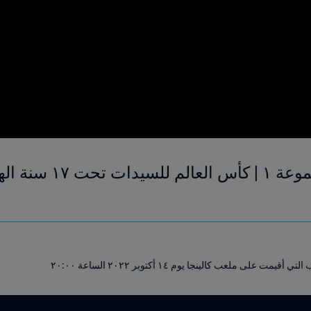
على ملعب كالينجا يوم ١٤ أكتوبر ٢٠٢٢ الساعة ٢٠:٠٠