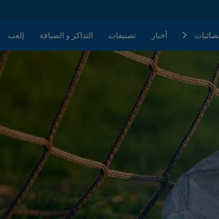
حصائيات
أخبار
تصنيفات
التذاكر و الضيافة
إلعب