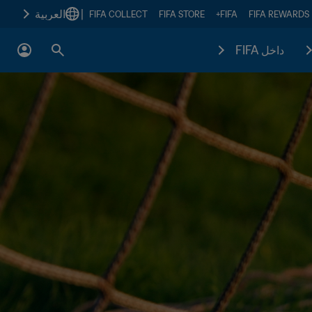
|
العربية
FIFA COLLECT
FIFA STORE
FIFA+
FIFA REWARDS
داخل FIFA