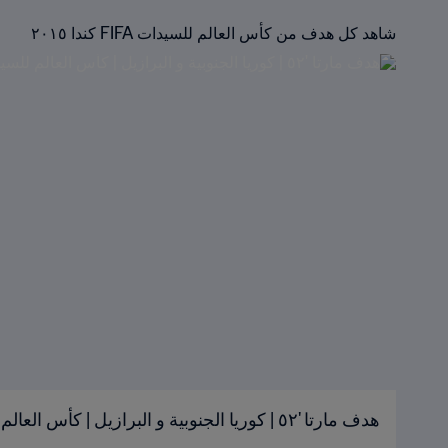
شاهد كل هدف من كأس العالم للسيدات FIFA كندا ٢٠١٥
هدف مارتا '٥٢ | كوريا الجنوبية و البرازيل | كأس العالم للسيدات FIFA كندا ٢٠١٥