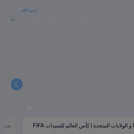
عرض الكل
التالي
هدف كارلي لويد '٦٥ | كولومبيا و الولايات المتحدة | كأس العالم للسيدات FIFA
هدف ليك مارتينز '٣٢ | 