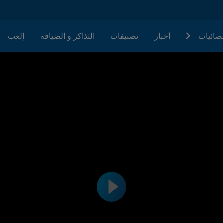
حصائيات
أخبار
تصنيفات
التذاكر و الضيافة
إلعب