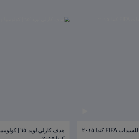
كندا ٢٠١٥