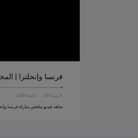
فرنسا وإنجلترا | المجموعة ٦ | كأس العالم للسيدات FIFA كندا 
9 يونيو 2015
1دقيقة 59ثانية
شاهد فيديو ملخص مباراة فرنسا وإنجلترا ا