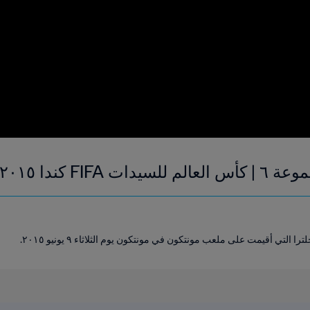
٢٠١٥ | فيديو ملخص
لتي أقيمت على ملعب مونتكون في مونتكون يوم الثلاثاء ٩ يونيو ٢٠١٥.