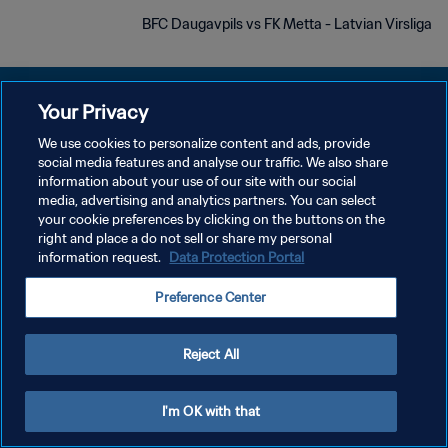
BFC Daugavpils vs FK Metta - Latvian Virsliga
Your Privacy
We use cookies to personalize content and ads, provide
social media features and analyse our traffic. We also share
سياسة الخصوصية
information about your use of our site with our social
media, advertising and analytics partners. You can select
شروط الخدمة
your cookie preferences by clicking on the buttons on the
إدارة تفضيلات ملفات تعريف الارتباط
right and place a do not sell or share my personal
information request.
Data Protection Portal
حقوق النشر والطبع والتأليف © ١٩٩٤ - ٢٠٢٦ FIFA. جميع الحقوق محفوظة.
Preference Center
Reject All
I'm OK with that