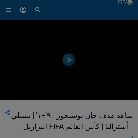
شاهد هدف جان بوسيجور ٩٠'+١' | تشيلي
- أستراليا | كأس العالم FIFA البرازيل
٢٠١٤