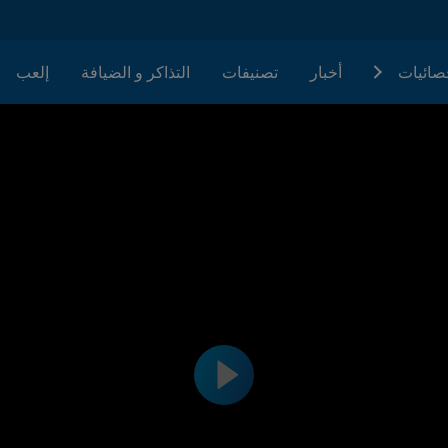
حصائيات
أخبار
تصنيفات
التذاكر و الضيافة
إلعب