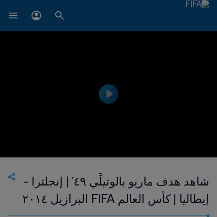
شاهد هدف ماريو بالوتيلِّي ٤٩' | إنجلترا -
إيطاليا | كأس العالم FIFA البرازيل ٢٠١٤