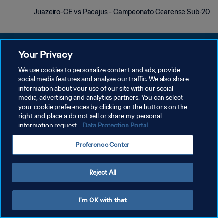
Juazeiro-CE vs Pacajus - Campeonato Cearense Sub-20
Your Privacy
We use cookies to personalize content and ads, provide
سياسة الخصوصية
social media features and analyse our traffic. We also share
information about your use of our site with our social
شروط الخدمة
media, advertising and analytics partners. You can select
your cookie preferences by clicking on the buttons on the
إدارة تفضيلات ملفات تعريف الارتباط
right and place a do not sell or share my personal
حقوق النشر والطبع والتأليف © ١٩٩٤ - ٢٠٢٦ FIFA. جميع الحقوق محفوظة.
information request.
Data Protection Portal
Preference Center
Reject All
I'm OK with that