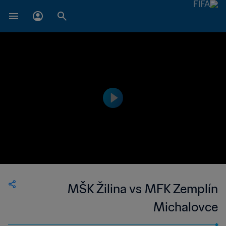
MŠK Žilina vs MFK Zemplín
Michalovce