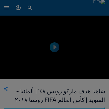
شاهد هدف ماركو رويس ٤٨' | ألمانيا -
السويد | كأس العالم FIFA روسيا ٢٠١٨