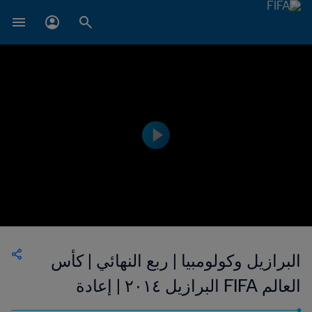
البرازيل وكولومبيا | ربع النهائي | كأس
العالم FIFA البرازيل ٢٠١٤ | إعادة
المباراة