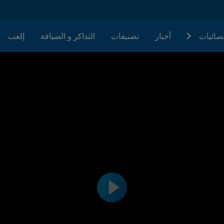
حصائيات
أخبار
تصنيفات
التذاكر و الضيافة
إلعب