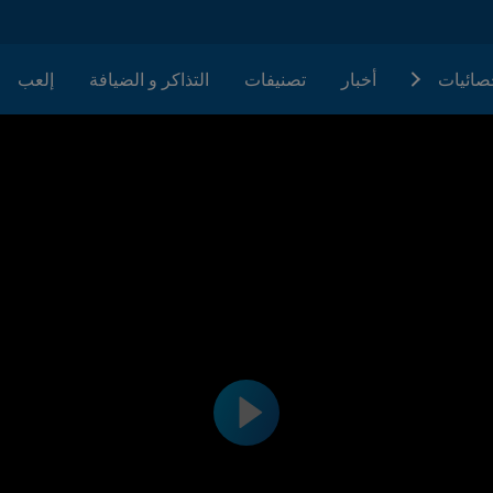
حصائيات
أخبار
تصنيفات
التذاكر و الضيافة
إلعب