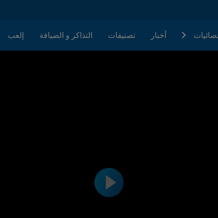
حصائيات
أخبار
تصنيفات
التذاكر و الضيافة
إلعب