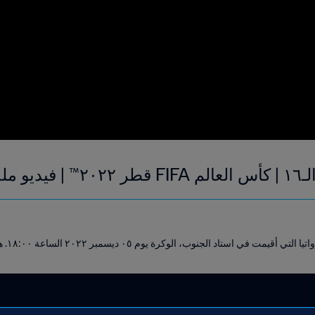
إشارة)
نوب، الوكرة يوم ٠٥ ديسمبر ٢٠٢٢ الساعة ١٨:٠٠. هذا الفيديو يتضمن مترجم لغة إشارة.