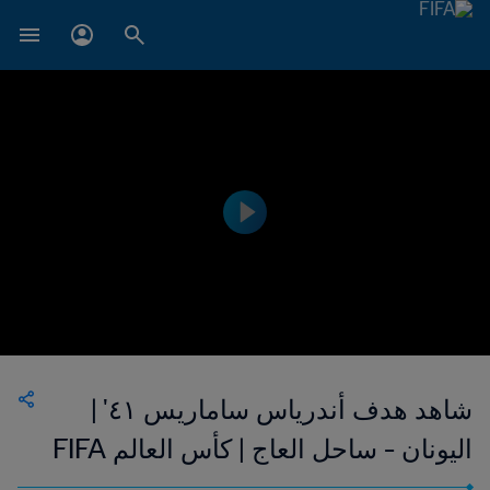
شاهد هدف أندرياس ساماريس ٤١' |
اليونان - ساحل العاج | كأس العالم FIFA
البرازيل ٢٠١٤