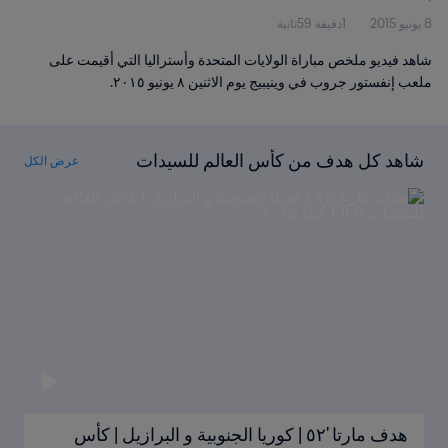
8 يونيو 2015
1دقيقة 59ثانية
شاهد فيديو ملخص مباراة الولايات المتحدة وأستراليا التي أقيمت على
ملعب إنفستور جروب في وينيبيج يوم الاثنين ٨ يونيو ٢٠١٥.
شاهد كل هدف من كأس العالم للسيدات
عرض الكل
FIFA كندا ٢٠١٥
هدف مارتا '٥٢ | كوريا الجنوبية و البرازيل | كأس