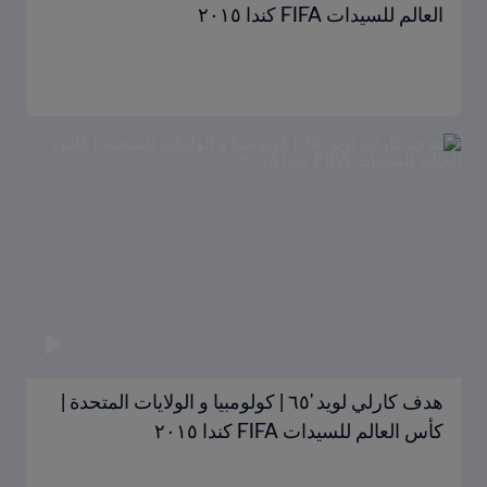
العالم للسيدات FIFA كندا ٢٠١٥
هدف كارلي لويد '٦٥ | كولومبيا و الولايات المتحدة |
كأس العالم للسيدات FIFA كندا ٢٠١٥