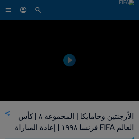
الأرجنتين وجامايكا | المجموعة ٨ | كأس
العالم FIFA فرنسا ١٩٩٨ | إعادة المباراة