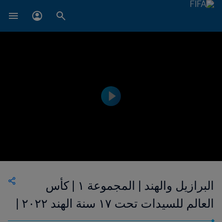
البرازيل والهند | المجموعة ١ | كأس
العالم للسيدات تحت ١٧ سنة الهند ٢٠٢٢ |
فيديو ملخص