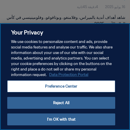
16 يوليو 2025
4دقيقة 45ثانية
شاهد أهداف أندية بالميراس، وفلامنغو، وبوتافوغو، وفلومينينسي في كأس
العالم للأندية 2025.
Your Privacy
We use cookies to personalize content and ads, provide
social media features and analyse our traffic. We also share
information about your use of our site with our social
media, advertising and analytics partners. You can select
سياسة الخصوصية
your cookie preferences by clicking on the buttons on the
right and place a do not sell or share my personal
شروط الخدمة
information request.
Data Protection Portal
إدارة تفضيلات ملفات تعريف الارتباط
Preference Center
حقوق النشر والطبع والتأليف © ١٩٩٤ - ٢٠٢٦ FIFA. جميع الحقوق محفوظة.
Reject All
I'm OK with that