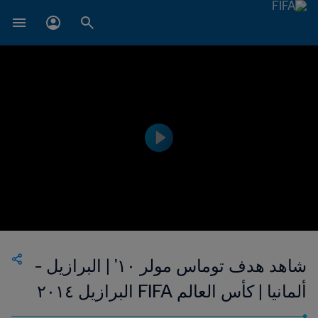
شاهد هدف توماس مولر ١٠' | البرازيل -
ألمانيا | كأس العالم FIFA البرازيل ٢٠١٤