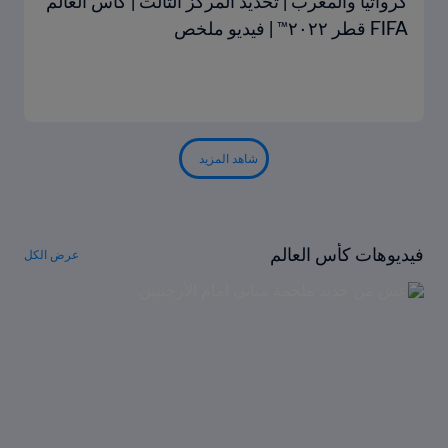
كرواتيا والمغرب | تحديد المركز الثالث | كأس العالم
FIFA قطر ٢٠٢٢™ | فيديو ملخص
شاهد المزيد
فيديوهات كأس العالم
عرض الكل