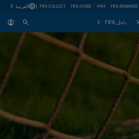
|
العربية
FIFA COLLECT
FIFA STORE
FIFA+
FIFA REWARDS
داخل FIFA