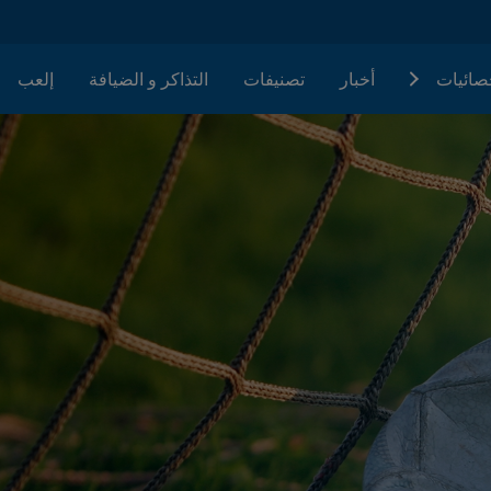
حصائيات
أخبار
تصنيفات
التذاكر و الضيافة
إلعب