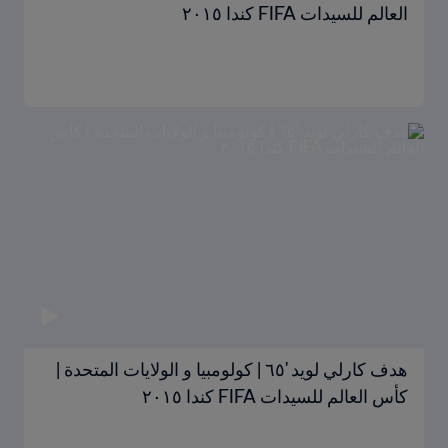
العالم للسيدات FIFA كندا ٢٠١٥
هدف كارلي لويد '٦٥ | كولومبيا و الولايات المتحدة |
كأس العالم للسيدات FIFA كندا ٢٠١٥