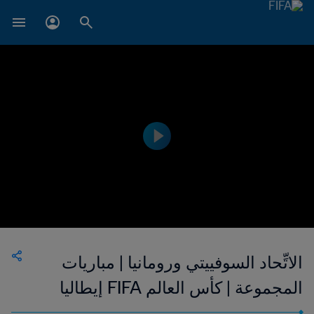
الاتِّحاد السوفييتي ورومانيا | مباريات
المجموعة | كأس العالم FIFA إيطاليا
١٩٩٠ | إعادة المباراة