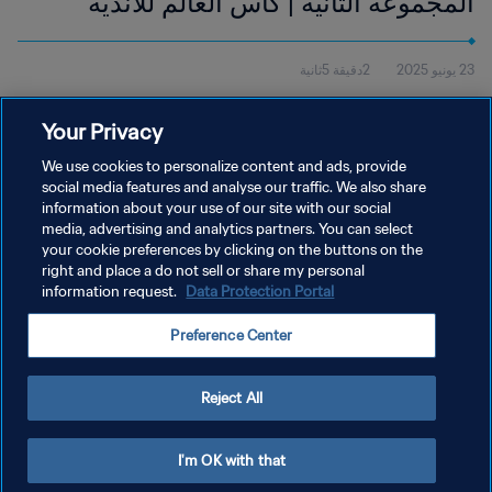
المجموعة الثانية | كأس العالم للأندية
FIFA الولايات المتحدة الأمريكية 2025™ |
23 يونيو 2025
2دقيقة 5ثانية
الملخص
شاهد ملخص مباراة سياتل ساوندرز وباريس سان جيرمان التي لُعبت في
Your Privacy
ملعب لومن فيلد في سياتل يوم الاثنين 23 يونيو عند الساعة 12:00
(بالتوقيت المحلي).
We use cookies to personalize content and ads, provide
social media features and analyse our traffic. We also share
information about your use of our site with our social
media, advertising and analytics partners. You can select
your cookie preferences by clicking on the buttons on the
right and place a do not sell or share my personal
information request.
Data Protection Portal
سياسة الخصوصية
Preference Center
شروط الخدمة
إدارة تفضيلات ملفات تعريف الارتباط
Reject All
حقوق النشر والطبع والتأليف © ١٩٩٤ - ٢٠٢٦ FIFA. جميع الحقوق محفوظة.
I'm OK with that