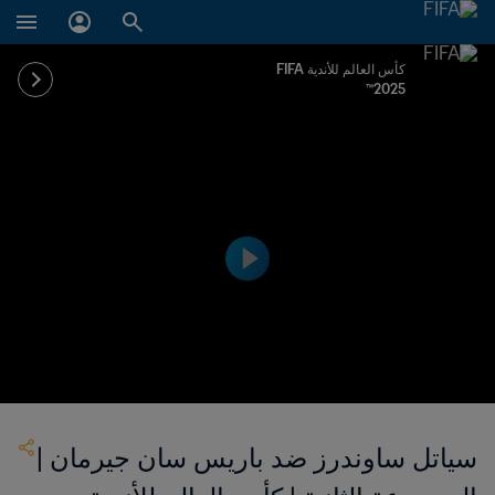
كأس العالم للأندية FIFA
2025™
سياتل ساوندرز ضد باريس سان جيرمان |