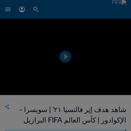
شاهد هدف إنِر فالنسيا ٢١' | سويسرا -
الإكوادور | كأس العالم FIFA البرازيل
٢٠١٤