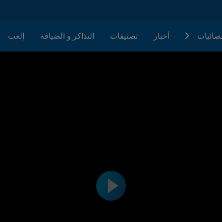
حصائيات
أخبار
تصنيفات
التذاكر و الضيافة
إلعب