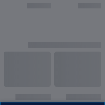
قبل أن يصبحوا نجومًا
عرض الكل
ليونيل ميسِّي في الـ١٧ | بطولة العالم للشباب FIFA