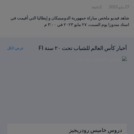
27 مايو 2023
2دقيقة
شاهد فيديو ملخص مباراة جمهورية الدومينيكان و إيطاليا التي أقيمت في
استاد مندوزا يوم السبت، ٢٧ مايو ٢٠٢٣ في ٣:٠٠ م
أخبار كأس العالم للشباب تحت ٢٠ سنة FI
عرض الكل
FA™
دروس خاميس رودريجيز