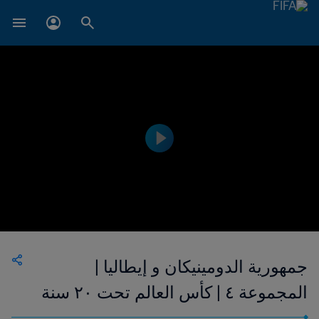
جمهورية الدومينيكان و إيطاليا |
المجموعة ٤ | كأس العالم تحت ٢٠ سنة
FIFA الأرجنتين ٢٠٢٣ | فيديو ملخص