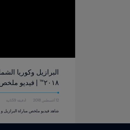
٢٠١٨™ | فيديو ملخص
12 أغسطس 2018
1دقيقة 59ثانية
شاهد فيديو ملخص مباراة البرازيل و كوريا