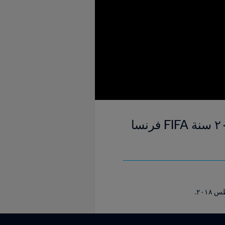
البرازيل وكوريا الشمالية | المجموعة ٢ | كأس العالم للسيدات تحت ٢٠ سنة FIFA فرنسا