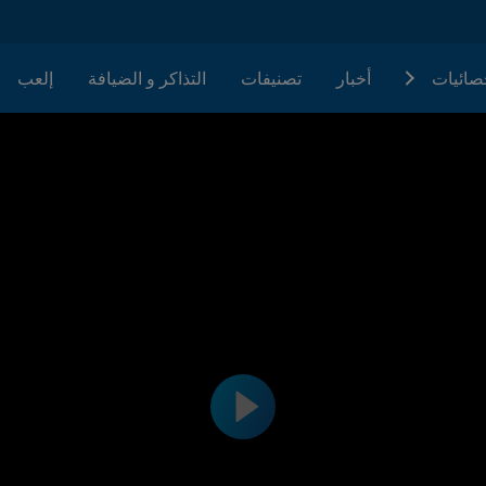
حصائيات
أخبار
تصنيفات
التذاكر و الضيافة
إلعب