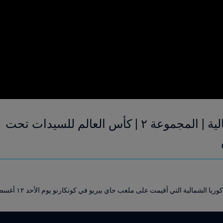
 الشمالية التي أقيمت على ملعب جاي بيريو في كونكارنو يوم الأحد ١٢ أغسطس ٢٠١٨.