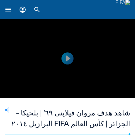
شاهد هدف مروان فيلايني ٦٩' | بلجيكا -
الجزائر | كأس العالم FIFA البرازيل ٢٠١٤