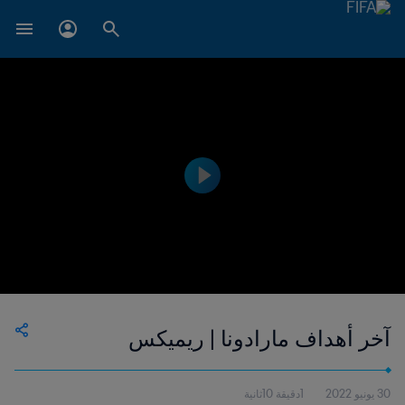
آخر أهداف مارادونا | ريميكس
30 يونيو 2022
1دقيقة 10ثانية