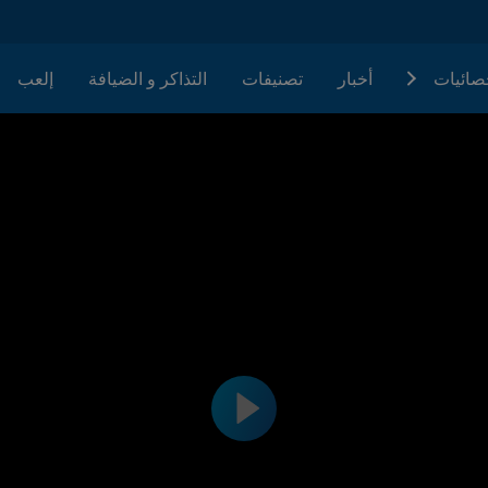
حصائيات
أخبار
تصنيفات
التذاكر و الضيافة
إلعب