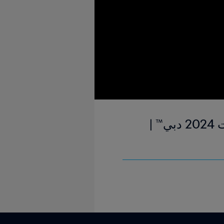
البرازيل وإيطاليا | النهائي | كأس العالم لكرة القدم الشاطئية الإمارات 2024 دبي™ |