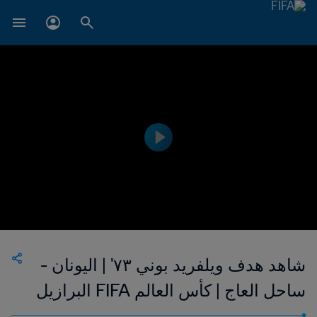
شاهد هدف ويلفريد بوني ٧٣' | اليونان -
ساحل العاج | كأس العالم FIFA البرازيل
٢٠١٤