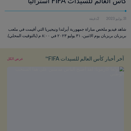
كأس العالم للسيدات FIFA أستراليا
ونيوزيلندا ٢٠٢٣™ | فيديو ملخص (لا تعليق
31 يوليو 2023
2دقيقة
صوتي)
شاهد فيديو ملخص مباراة جمهورية أيرلندا ونيجيريا التي أقيمت في ملعب
بريزبان بريزبان يوم الاثنين، ٣١ يوليو ٢٠٢٣ في ٨:٠٠ م (بالتوقيت المحلي).
آخر أخبار كأس العالم للسيدات FIFA™
عرض الكل