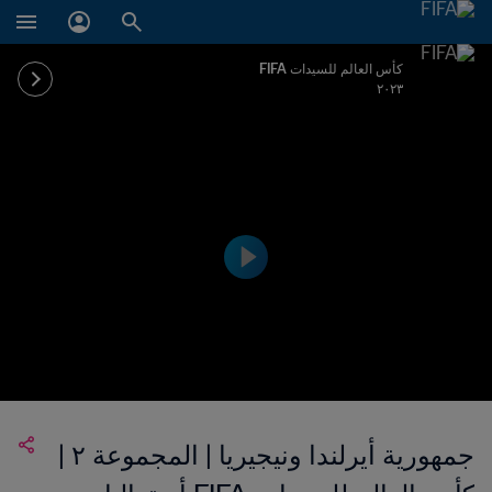
كأس العالم للسيدات FIFA
٢٠٢٣
جمهورية أيرلندا ونيجيريا | المجموعة ٢ |