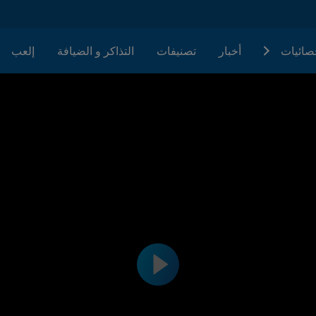
حصائيات
أخبار
تصنيفات
التذاكر و الضيافة
إلعب