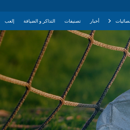
حصائيات
أخبار
تصنيفات
التذاكر و الضيافة
إلعب