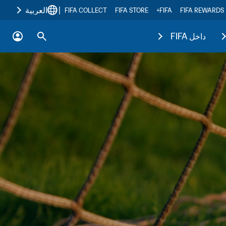
|
العربية
FIFA COLLECT
FIFA STORE
FIFA+
FIFA REWARDS
داخل FIFA