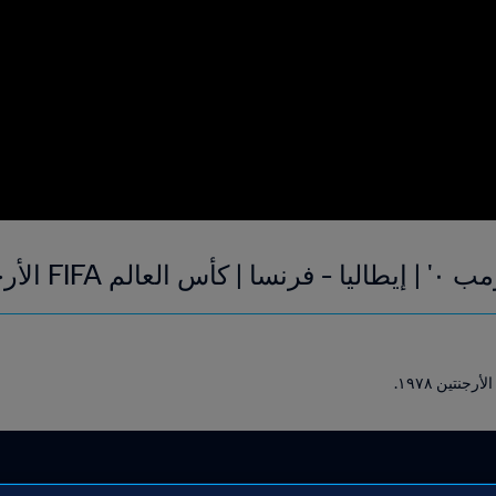
لأرجنتين ١٩٧٨