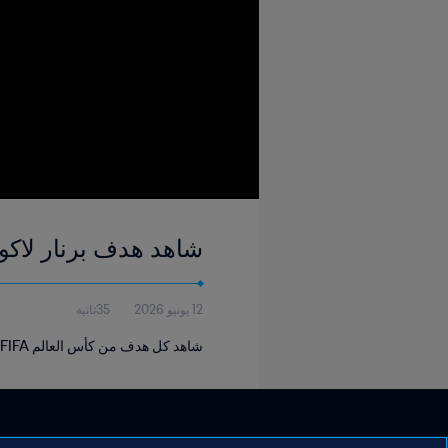
شاهد هدف برنار لاكومب ٠' | إيطاليا - فرنسا | كأس العالم FIFA ا
12 يونيو 2026
35ثانية
شاهد كل هدف من كأس العالم FIFA الأرجنتين ١٩٧٨.