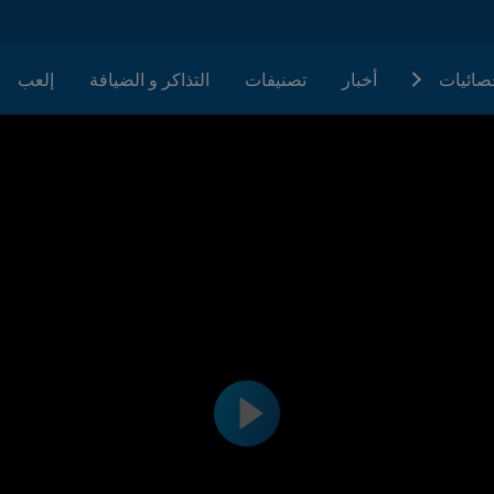
حصائيات
أخبار
تصنيفات
التذاكر و الضيافة
إلعب