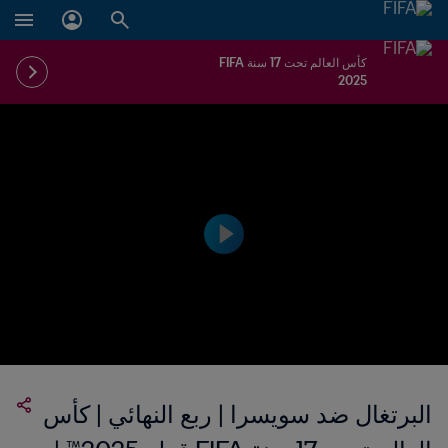
كأس العالم تحت 17 سنة FIFA
2025
البرتغال ضد سويسرا | ربع النهائي | كأس