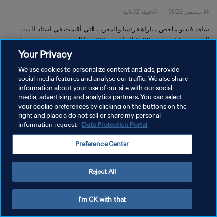
14 ديسمبر 2022
3دقيقة 32ثانية
شاهد فيديو ملخص مباراة فرنسا والمغرب التي أقيمت في استاد البيت،
الخور يوم ١٤ ديسمبر ٢٠٢٢ الساعة ٢٢:٠٠. هذا الفيديو يتضمن مترجم لغة
إشارة.
Your Privacy
We use cookies to personalize content and ads, provide
social media features and analyse our traffic. We also share
information about your use of our site with our social
media, advertising and analytics partners. You can select
your cookie preferences by clicking on the buttons on the
سياسة الخصوصية
right and place a do not sell or share my personal
information request.
Data Protection Portal
شروط الخدمة
Preference Center
إدارة تفضيلات ملفات تعريف الارتباط
حقوق النشر والطبع والتأليف © ١٩٩٤ - ٢٠٢٦ FIFA. جميع الحقوق محفوظة.
Reject All
I'm OK with that