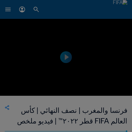
فرنسا والمغرب | نصف النهائي | كأس
العالم FIFA قطر ٢٠٢٢™ | فيديو ملخص
(لغة إشارة)