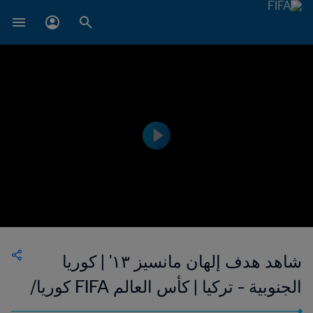
شاهد هدف إلهان مانسيز ١٣' | كوريا
الجنوبية - تركيا | كأس العالم FIFA كوريا/
اليابان ٢٠٠٢