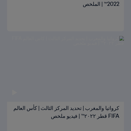
2022™ | الملخص
كرواتيا والمغرب | تحديد المركز الثالث | كأس العالم
FIFA قطر ٢٠٢٢™ | فيديو ملخص