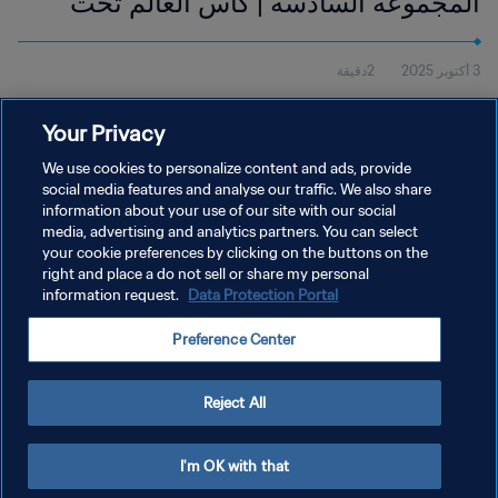
المجموعة السادسة | كأس العالم تحت
20 سنة FIFA تشيلي 2025™ | أبرز
3 أكتوبر 2025
2دقيقة
اللقطات
شاهد أبرز اللقطات من مباراة نيجيريا والمملكة العربية السعودية التي
Your Privacy
أُقيمت على ملعب فيسكال يوم الخميس 2 أكتوبر عند الساعة 20:00
(بالتوقيت المحلي).
We use cookies to personalize content and ads, provide
social media features and analyse our traffic. We also share
information about your use of our site with our social
media, advertising and analytics partners. You can select
your cookie preferences by clicking on the buttons on the
right and place a do not sell or share my personal
information request.
Data Protection Portal
سياسة الخصوصية
Preference Center
شروط الخدمة
إدارة تفضيلات ملفات تعريف الارتباط
Reject All
حقوق النشر والطبع والتأليف © ١٩٩٤ - ٢٠٢٦ FIFA. جميع الحقوق محفوظة.
I'm OK with that