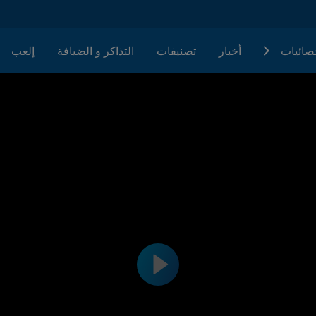
حصائيات
أخبار
تصنيفات
التذاكر و الضيافة
إلعب