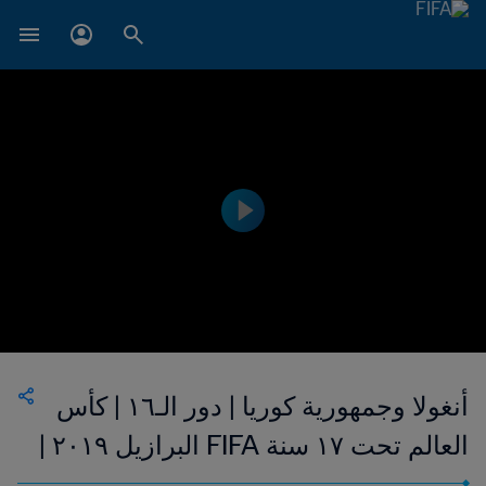
أنغولا وجمهورية كوريا | دور الـ١٦ | كأس
العالم تحت ١٧ سنة FIFA البرازيل ٢٠١٩ |
فيديو ملخص