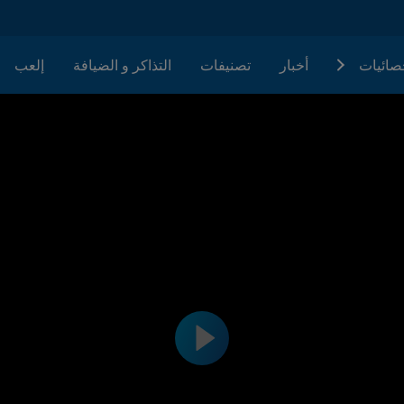
حصائيات
أخبار
تصنيفات
التذاكر و الضيافة
إلعب